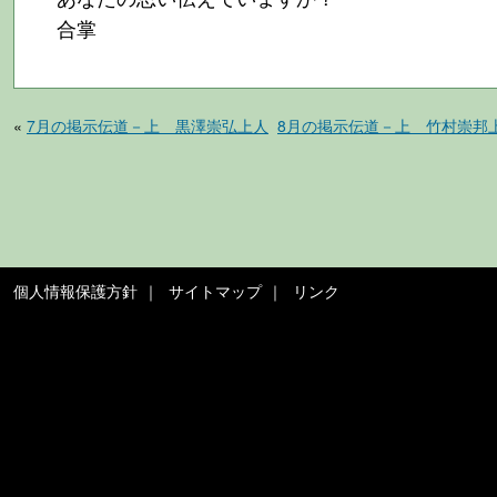
合掌
«
7月の掲示伝道－上 黒澤崇弘上人
8月の掲示伝道－上 竹村崇邦
個人情報保護方針
サイトマップ
リンク