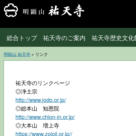
総合トップ
祐天寺のご案内
祐天寺歴史文化
明顕山 祐天寺
» リンク
祐天寺のリンクページ
◎浄土宗
http://www.jodo.or.jp/
◎総本山 知恩院
http://www.chion-in.or.jp/
◎大本山 増上寺
https://www.zojoji.or.jp//