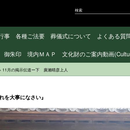
行事
各種ご法要
葬儀式について
よくある質
御朱印
境内ＭＡＰ
文化財のご案内動画(CulturalA
» 11月の掲示伝道ー下 廣瀨晴彦上人
それを大事になさい』