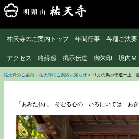
祐天寺のご案内トップ
年間行事
各種ご法要
アクセス
略縁起
掲示伝道
御朱印
境内Ｍ
祐天寺のご案内
»
祐天寺のご案内お知らせ
» 11月の掲示伝道ー上 
「あみた仏に そむる心の いろにいては あき