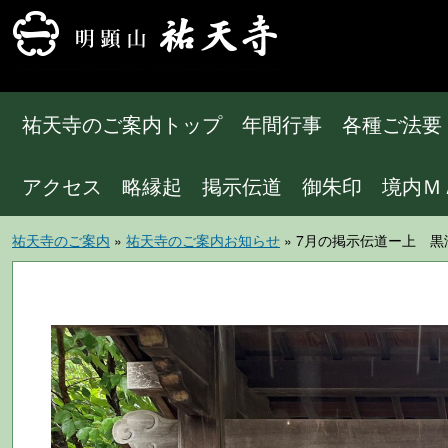
祐天寺のご案内トップ
年間行事
各種ご法要
アクセス
略縁起
掲示伝道
御朱印
境内Ｍ
祐天寺のご案内
»
祐天寺のご案内お知らせ
» 7月の掲示伝道ー上 