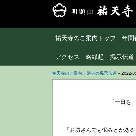
祐天寺のご案内トップ
年間
アクセス
略縁起
掲示伝道
祐天寺のご案内
»
過去の掲示伝道
» 202
『一日を 
「お坊さんでも悩みとかある