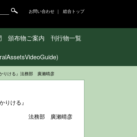
お問い合わせ
総合トップ
問
頒布物ご案内
刊行物一覧
ssetsVideoGuide)
と)かりける』法務部 廣瀨晴彦
)かりける』
法務部 廣瀨晴彦