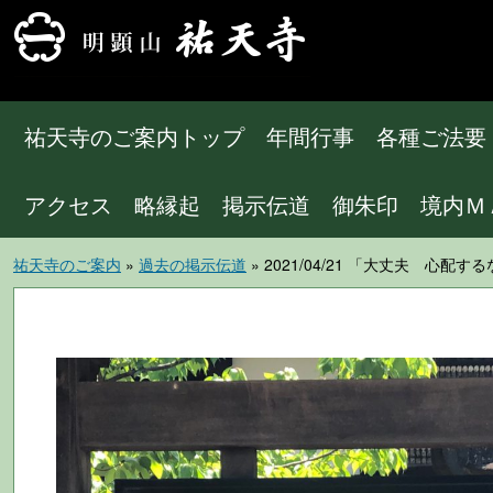
祐天寺のご案内トップ
年間行事
各種ご法要
アクセス
略縁起
掲示伝道
御朱印
境内Ｍ
祐天寺のご案内
»
過去の掲示伝道
» 2021/04/21 「大丈夫 心