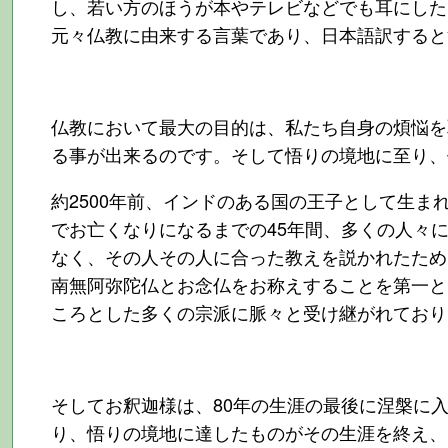
し、若い方のほうが本やテレビなどでも耳にした
元々仏教に由来する言葉であり、日本語訳すると
仏教において最大の目的は、私たち自身の煩悩を
る事が出来るのです。そして悟りの境地に至り、
約2500年前、インドのある国の王子として生ま
でお亡くなりになるまでの45年間、多くの人々
なく、その人その人に合った教えを説かれたため
南無阿弥陀仏とお念仏をお称えすることを第一と
ころとした多くの宗派に脈々と受け継がれており
そしてお釈迦様は、80年の生涯の最後に涅槃に
り、悟りの境地に達したものがその生涯を終え、