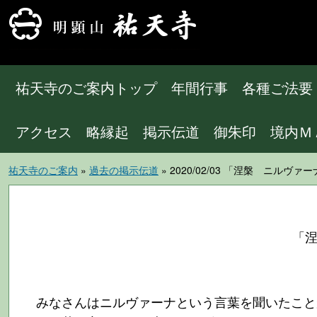
祐天寺のご案内トップ
年間行事
各種ご法要
アクセス
略縁起
掲示伝道
御朱印
境内Ｍ
祐天寺のご案内
»
過去の掲示伝道
» 2020/02/03 「涅槃 ニルヴ
「
みなさんはニルヴァーナという言葉を聞いたこと