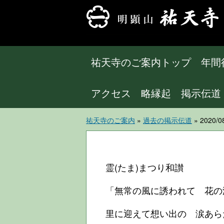
祐天寺のご案内トップ
年間
アクセス
略縁起
掲示伝道
祐天寺のご案内
»
過去の掲示伝道
» 2020
霊(たま)まつり和讃
「無常の風に誘われて 花の
里に迎えて想い出の 涙あらた