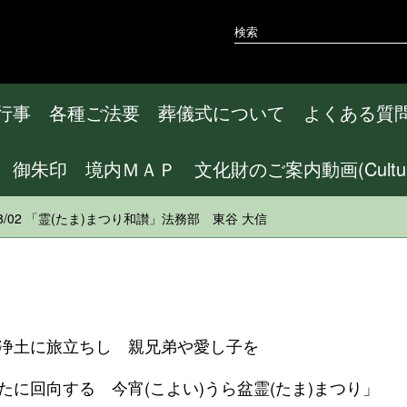
行事
各種ご法要
葬儀式について
よくある質
御朱印
境内ＭＡＰ
文化財のご案内動画(CulturalA
/08/02 「霊(たま)まつり和讃」法務部 東谷 大信
浄土に旅立ちし 親兄弟や愛し子を
に回向する 今宵(こよい)うら盆霊(たま)まつり」