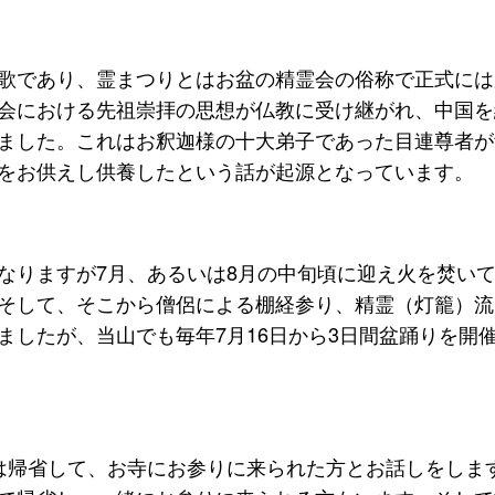
歌であり、霊まつりとはお盆の精霊会の俗称で正式には盂
会における先祖崇拝の思想が仏教に受け継がれ、中国を
ました。これはお釈迦様の十大弟子であった目連尊者が
をお供えし供養したという話が起源となっています。
なりますが7月、あるいは8月の中旬頃に迎え火を焚い
そして、そこから僧侶による棚経参り、精霊（灯籠）流
ましたが、当山でも毎年7月16日から3日間盆踊りを開
は帰省して、お寺にお参りに来られた方とお話しをしま