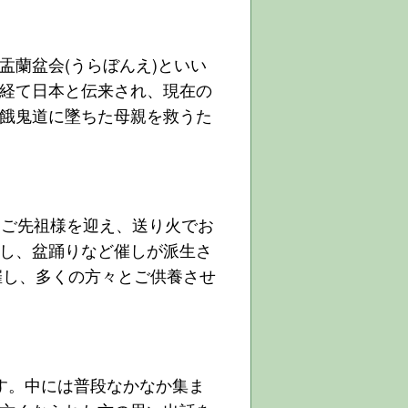
蘭盆会(うらぼんえ)といい
経て日本と伝来され、現在の
餓鬼道に墜ちた母親を救うた
てご先祖様を迎え、送り火でお
し、盆踊りなど催しが派生さ
催し、多くの方々とご供養させ
す。中には普段なかなか集ま