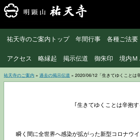
祐天寺のご案内トップ
年間行事
各種ご法要
アクセス
略縁起
掲示伝道
御朱印
境内Ｍ
祐天寺のご案内
»
過去の掲示伝道
» 2020/06/12「生きてゆ
｢生きてゆくことは辛抱
瞬く間に全世界へ感染が拡がった新型コロナウイ