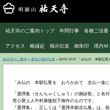
祐天寺のご案内トップ
年間行事
各種ご法要
アクセス
略縁起
掲示伝道
御朱印
境内Ｍ
祐天寺のご案内
»
過去の掲示伝道
» 2018.12.01 「み仏の 
「み仏の 本願弘誓を おろがみて 念仏一途に
「選擇集（せんちゃくしゅう）の御詠歌」と名付
世心譽上人中村康隆猊下御作のものです。
『選擇集』、正しくは『選擇本願念仏集』は、前