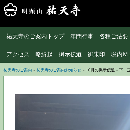
祐天寺のご案内トップ
年間行事
各種ご法要
アクセス
略縁起
掲示伝道
御朱印
境内Ｍ
祐天寺のご案内
»
祐天寺のご案内お知らせ
» 10月の掲示伝道－下 