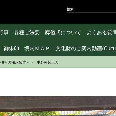
行事
各種ご法要
葬儀式について
よくある質
御朱印
境内ＭＡＰ
文化財のご案内動画(CulturalA
» 8月の掲示伝道－下 中野蓮音上人