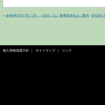
«
令和6年3月17日（日）～23日（土）春季彼岸会のご案内
4月29
個人情報保護方針
サイトマップ
リンク