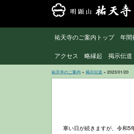
祐天寺のご案内トップ
年間
アクセス
略縁起
掲示伝道
祐天寺のご案内
»
掲示伝道
» 2023/0
寒い日が続きますが、令和5年