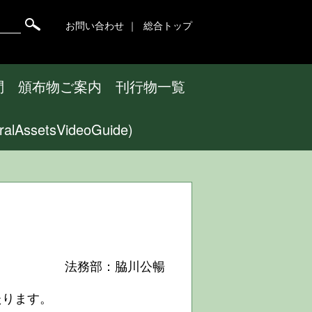
お問い合わせ
総合トップ
問
頒布物ご案内
刊行物一覧
ssetsVideoGuide)
法務部：脇川公暢
たります。